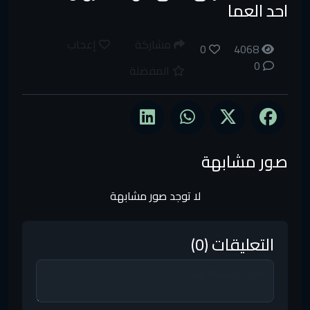
احد العما
مشاركة
إعجاب
0
4068
0
المفضلة
صور مشابهة
لا توجد صور مشابهة
التعليقات (0)