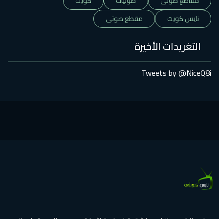
مقاطع صوتى
صوتيات
كويت
نايس كويت
مقطع صوتى
التغريدات الأخيرة
Tweets by @NiceQ8i