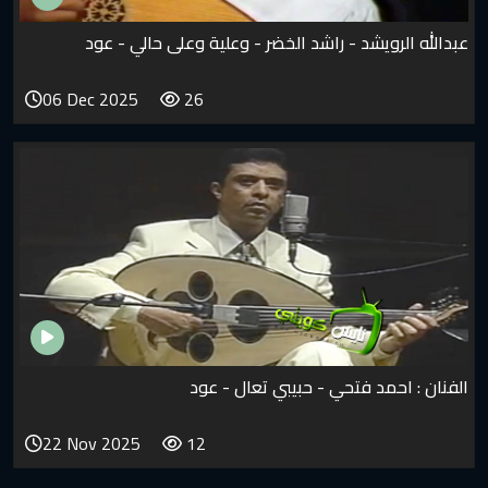
د - راشد الخضر - وعلية وعلى حالي - عود
06 Dec 2025
26
فتحي - حبيبي تعال - عود
22 Nov 2025
12