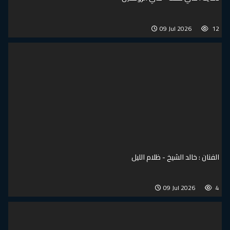
09 J
خ - ظلام الليل
09 