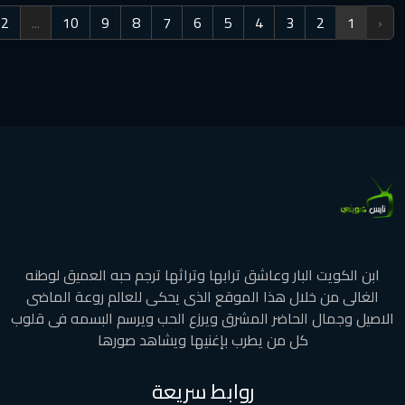
›
113
112
...
10
9
8
7
6
5
4
3
بار وعاشق ترابها وتراثها ترجم حبه العميق لوطنه
ال هذا الموقع الذى يحكى للعالم روعة الماضى
لحاضر المشرق ويرزع الحب ويرسم البسمه فى قلوب
ل من يطرب بإغنيها ويشاهد صورها
روابط سريعة