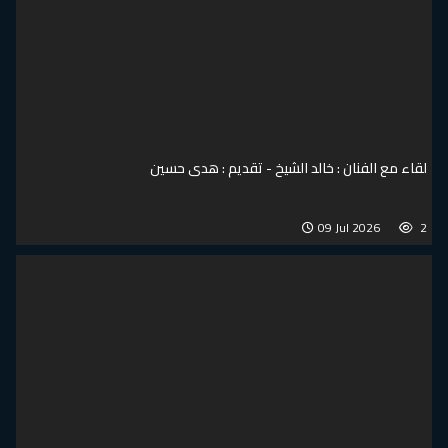
 خالد الشيخ - تقديم : هدى حسين
09 