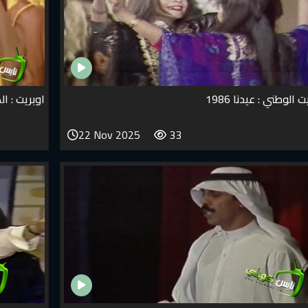
ت الوطني : عيدنا 1986
اوبريت : الك
22 Nov 2025
33