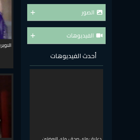
الصور
الفيديوهات
الاوبري
أحدث الفيديوهات
دعاية : ماي صحة - ماي الروضتين