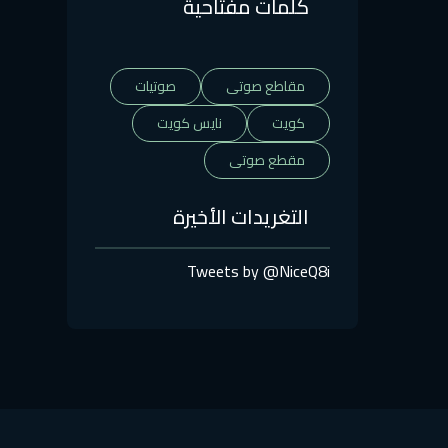
كلمات مفتاحية
مقاطع صوتى
صوتيات
كويت
نايس كويت
مقطع صوتى
التغريدات الأخيرة
Tweets by @NiceQ8i