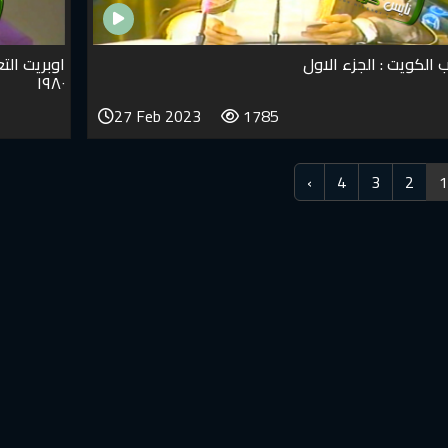
الكويت : الجزء الاول
اوبريت الت
١٩٨٠
27 Feb 2023
1785
›
4
3
2
1