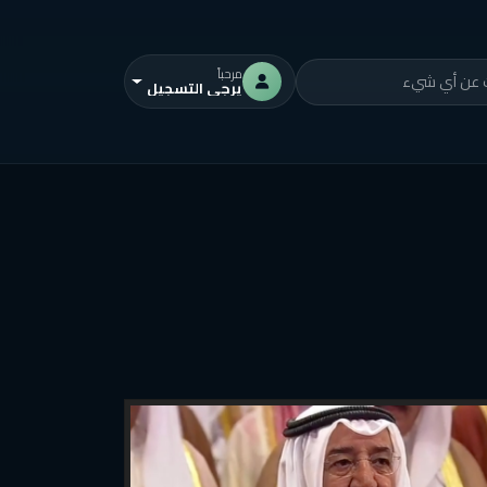
مرحباً
يرجى التسجيل