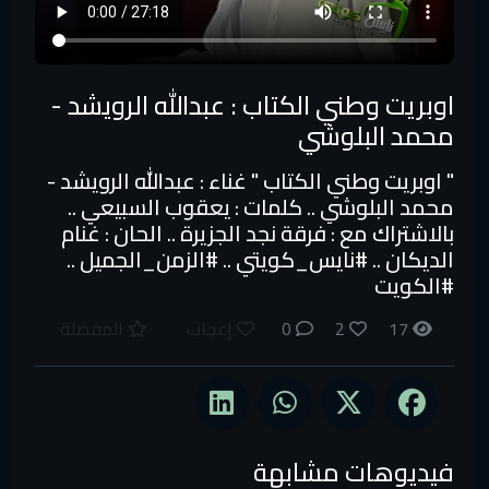
اوبريت وطني الكتاب : عبدالله الرويشد -
محمد البلوشي
" اوبريت وطني الكتاب " غناء : عبدالله الرويشد -
محمد البلوشي .. كلمات : يعقوب السبيعي ..
بالاشتراك مع : فرقة نجد الجزيرة .. الحان : غنام
الديكان .. #نايس_كويتي​ .. #الزمن_الجميل​ ..
#الكويت
17
2
0
إعجاب
المفضلة
فيديوهات مشابهة