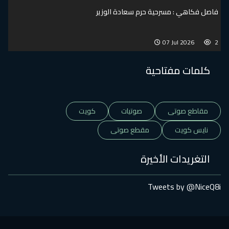
فاصل فكاهي : مسرحية حرم سعادة الوزير
07 Jul 2026
2
كلمات مفتاحية
مقاطع صوتى
صوتيات
كويت
نايس كويت
مقطع صوتى
التغريدات الأخيرة
Tweets by @NiceQ8i