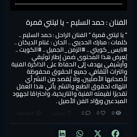
الفنان : حمد السليم - يا ليتني قمرة
" يا ليتني قمرة " الفنان الراحل : حمد السليم ..
كلمات : مبارك الحديبي .. الحان : غنام الديكان ..
#نايس_كويتي​ .. #الزمن_الجميل​ .. #الكويت​ ..
يُعرض هذا المحتوى ضمن إطار توثيقي
وأرشيفي يهدف إلى الحفاظ على الذاكرة الفنية
والتراث الثقافي. جميع الحقوق محفوظة
لأصحابها الأصليين، ولا يُقصد من النشر أي
انتهاك لحقوق الطبع والنشر. يأتي هذا العمل
تقديرًا لقيمته الفنية والتاريخية، واحترامًا لجهود
المبدعين وروّاد الفن الأصيل .
8
0
0
إعجاب
المفضلة