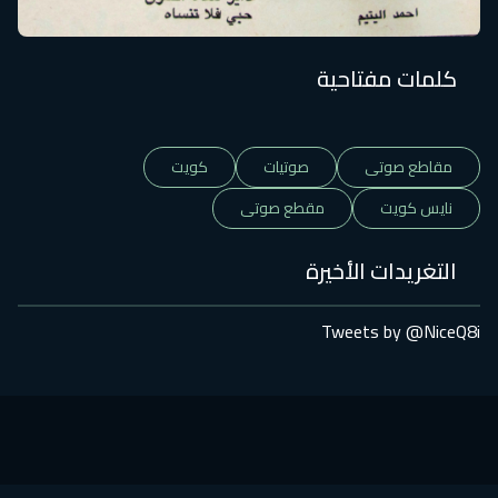
كلمات مفتاحية
مقاطع صوتى
صوتيات
كويت
نايس كويت
مقطع صوتى
التغريدات الأخيرة
Tweets by @NiceQ8i