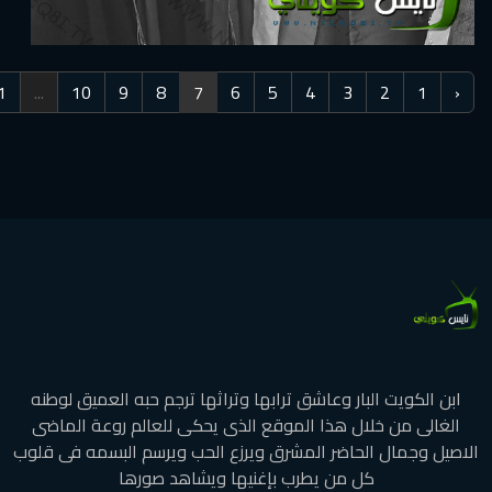
›
22
21
...
10
9
8
7
6
5
4
3
البار وعاشق ترابها وتراثها ترجم حبه العميق لوطنه
خلال هذا الموقع الذى يحكى للعالم روعة الماضى
 الحاضر المشرق ويرزع الحب ويرسم البسمه فى قلوب
كل من يطرب بإغنيها ويشاهد صورها