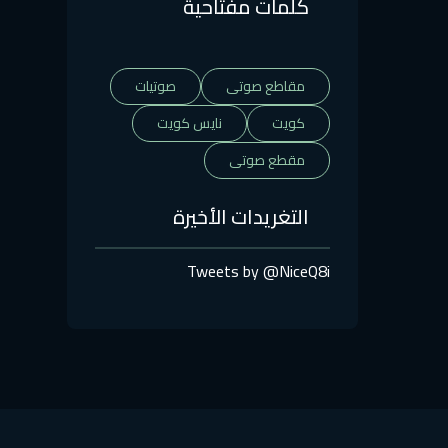
كلمات مفتاحية
مقاطع صوتى
صوتيات
كويت
نايس كويت
مقطع صوتى
التغريدات الأخيرة
Tweets by @NiceQ8i