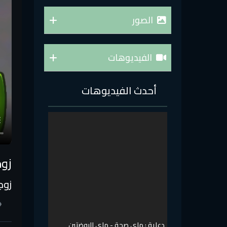
الصور
الفيديوهات
أحدث الفيديوهات
زوج
زوج
دعاية : ماي صحة - ماي الروضتين