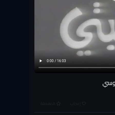
روسي
إعجاب
المفضلة