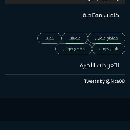
كلمات مفتاحية
مقاطع صوتى
صوتيات
كويت
نايس كويت
مقطع صوتى
التغريدات الأخيرة
Tweets by @NiceQ8i