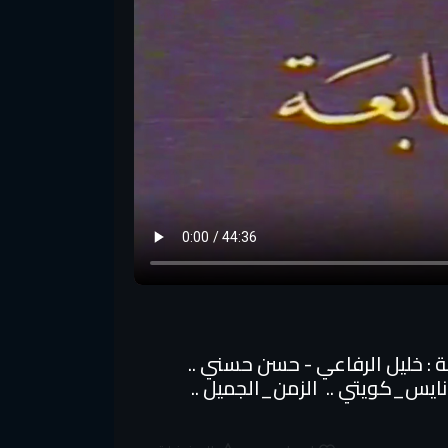
لحلقة السابعة .. بطولة : خليل الرفاعي - حسن حسني ..
نايس_كويتي .. الزمن_الجميل ..