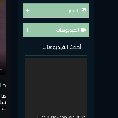
الصور
الفيديوهات
أحدث الفيديوهات
ما 
سلي
#جي
دعاية : ماي صحة - ماي الروضتين