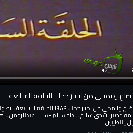
ضاع وانمحى من اخبار جحا - الحلقة السابعة
ما ضاع وانمحى من اخبار جحا .. ١٩٨٩ ا
مة خضير.. شذى سالم .. طه سالم - سناء عبدالرحمن .. #
ل_الطيبين ..