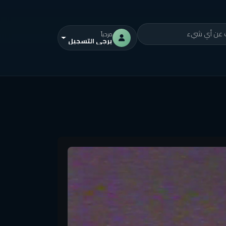
مرحباً
يرجى التسجيل