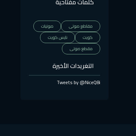
كلمات مفتاحية
مقاطع صوتى
صوتيات
كويت
نايس كويت
مقطع صوتى
التغريدات الأخيرة
Tweets by @NiceQ8i