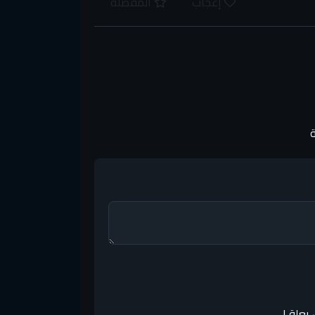
إعجاب
المفضلة
 يعلق!