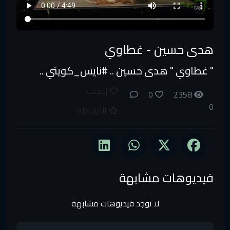
هدى حسين - غطاوي
" غطاوي " هدى حسين .. #نايس_كويتي ..
إعجاب
0
2358
0
المفضلة
فيديوهات مشابهة
لا توجد فيديوهات مشابهة