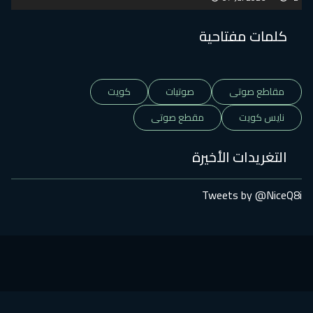
كلمات مفتاحية
مقاطع صوتى
صوتيات
كويت
نايس كويت
مقطع صوتى
التغريدات الأخيرة
Tweets by @NiceQ8i