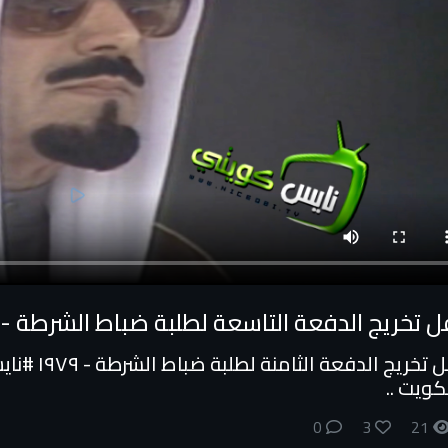
 تخريج الدفعة التاسعة لطلبة ضباط الشرطة - ١٩٧٩
حفل تخريج ال
كويت​ ..
0
3
21