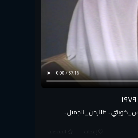
دفعة الثامنة لطلبة ضباط الشرطة - ١٩٧٩ #نايس_كويتي​ .. #الزمن_الجميل​ ..
إعجاب
المفضلة