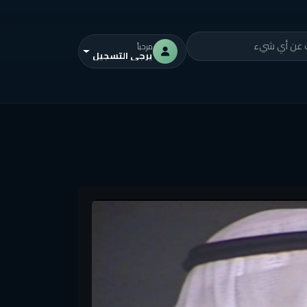
مرحباً
يرجى التسجيل