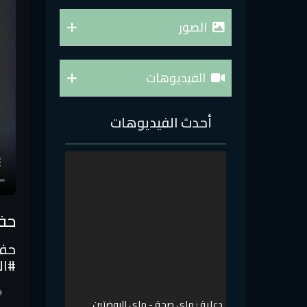
الصور
الفيديوهات
أحدث الفيديوهات
حفل
#ال
دعاية : ماي صحة - ماي الروضتين