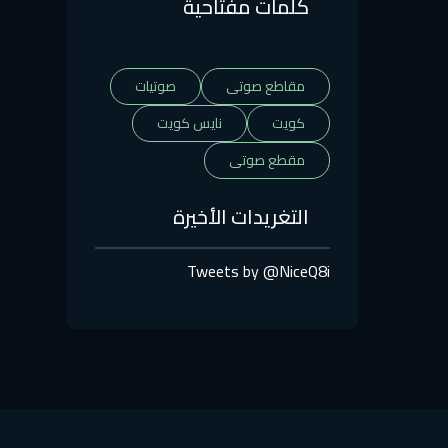
كلمات مفتاحية
مقاطع صوتى
صوتيات
كويت
نايس كويت
مقطع صوتى
التغريدات الأخيرة
Tweets by @NiceQ8i