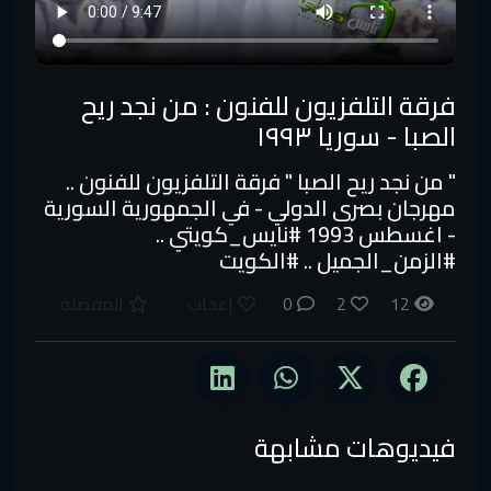
فرقة التلفزيون للفنون : من نجد ريح
الصبا - سوريا ١٩٩٣
" من نجد ريح الصبا " فرقة التلفزيون للفنون ..
مهرجان بصرى الدولي - في الجمهورية السورية
- اغسطس 1993 #نايس_كويتي​ ..
#الزمن_الجميل​ .. #الكويت
12
2
0
إعجاب
المفضلة
فيديوهات مشابهة