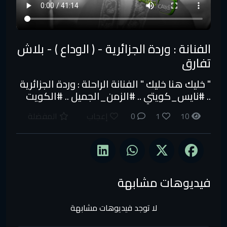
الفنانة : وردة الجزائرية - ( الوداع ) - بلاش
تفارق
" خليك هنا خليك " الفنانة الراحلة : وردة الجزائرية
.. #نايس_كويتي​ .. #الزمن_الجميل​ .. #الكويت
10
1
0
إعجاب
المفضلة
فيديوهات مشابهة
لا توجد فيديوهات مشابهة