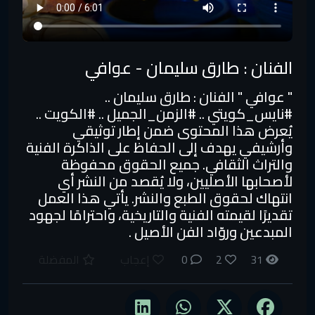
الفنان : طارق سليمان - عوافي
" عوافي " الفنان : طارق سليمان ..
#نايس_كويتي​ .. #الزمن_الجميل​ .. #الكويت​ ..
يُعرض هذا المحتوى ضمن إطار توثيقي
وأرشيفي يهدف إلى الحفاظ على الذاكرة الفنية
والتراث الثقافي. جميع الحقوق محفوظة
لأصحابها الأصليين، ولا يُقصد من النشر أي
انتهاك لحقوق الطبع والنشر. يأتي هذا العمل
تقديرًا لقيمته الفنية والتاريخية، واحترامًا لجهود
المبدعين وروّاد الفن الأصيل .
31
2
0
إعجاب
المفضلة