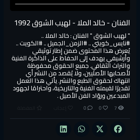
الفنان - خالد الملا - لهيب الشوق 1992
" لهيب الشوق " الفنان : خالد الملا ..
#نايس_كويتي​ .. #الزمن_الجميل​ .. #الكويت​ ..
يُعرض هذا المحتوى ضمن إطار توثيقي
وأرشيفي يهدف إلى الحفاظ على الذاكرة الفنية
والتراث الثقافي. جميع الحقوق محفوظة
لأصحابها الأصليين، ولا يُقصد من النشر أي
انتهاك لحقوق الطبع والنشر. يأتي هذا العمل
تقديرًا لقيمته الفنية والتاريخية، واحترامًا لجهود
المبدعين وروّاد الفن الأصيل .
7
0
0
إعجاب
المفضلة