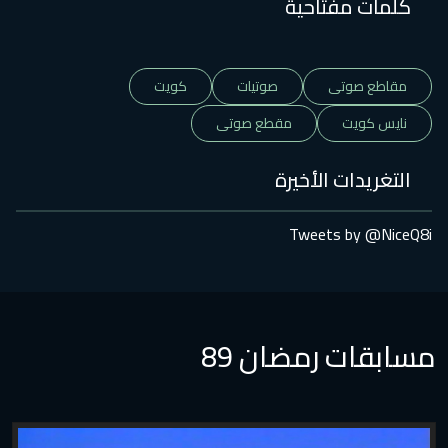
كلمات مفتاحية
مقاطع صوتى
صوتيات
كويت
نايس كويت
مقطع صوتى
التغريدات الأخيرة
Tweets by @NiceQ8i
مسابقات رمضان 89