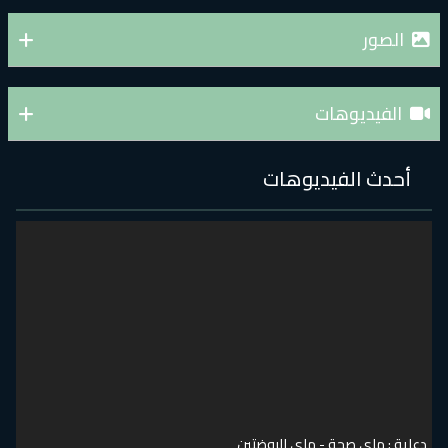
الصور
الفيديوهات
أحدث الفيديوهات
دعاية : ماي صحة - ماي الروضتين