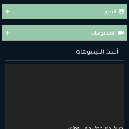
الصور
الفيديوهات
أحدث الفيديوهات
دعاية : ماي صحة - ماي الروضتين