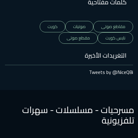
كلمات مفتاحية
مقاطع صوتى
صوتيات
كويت
نايس كويت
مقطع صوتى
التغريدات الأخيرة
Tweets by @NiceQ8i
مسرحيات - مسلسلات - سهرات
تلفزيونية