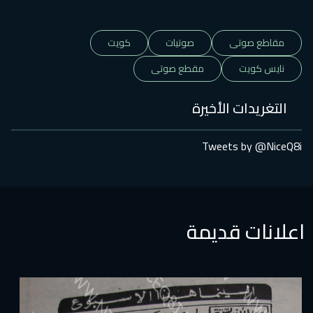
مقاطع صوتى
صوتيات
كويت
نايس كويت
مقطع صوتى
التغريدات الأخيرة
Tweets by @NiceQ8i
اعلانات قديمة