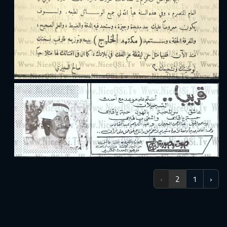
›
2
1
‹