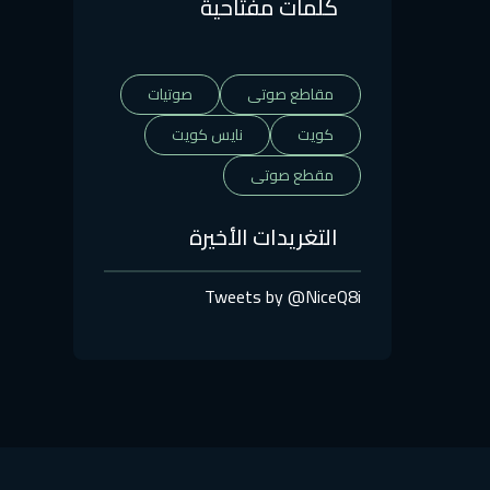
كلمات مفتاحية
مقاطع صوتى
صوتيات
كويت
نايس كويت
مقطع صوتى
التغريدات الأخيرة
Tweets by @NiceQ8i