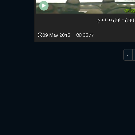
زيون - اول ما نبدي
09 May 2015
3577
›