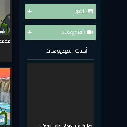
الصور
الفيديوهات
محمد ا
أحدث الفيديوهات
دعاية : ماي صحة - ماي الروضتين