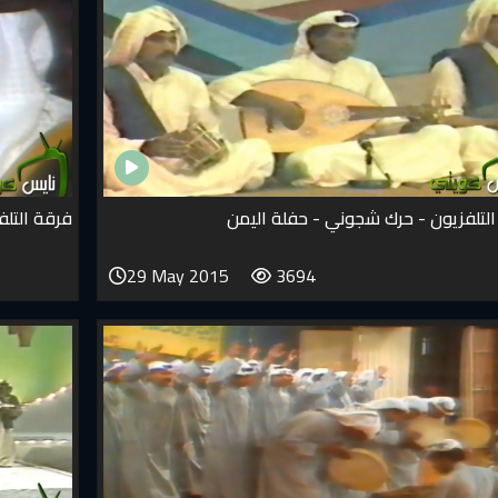
لتلفزيون - حرك شجوني - حفلة اليمن
فرقة التلف
29 May 2015
3694