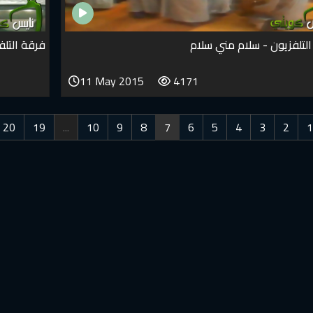
لتلفزيون - سلام مني سلام
فرقة التلف
11 May 2015
4171
20
19
...
10
9
8
7
6
5
4
3
2
1