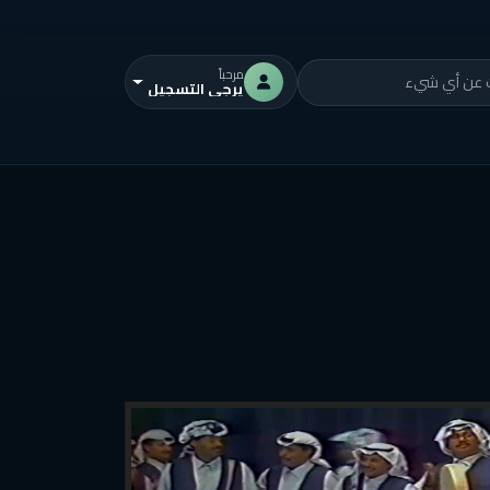
مرحباً
يرجى التسجيل