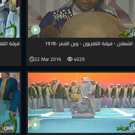
لشعلان - فرقة التلفزيون - وين القمر -1978
فرقة التل
22 Mar 2016
4029